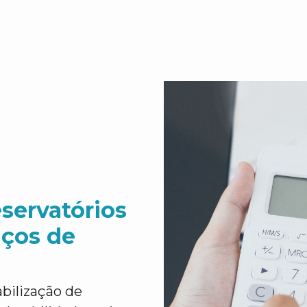
servatórios
iços de
ilização de