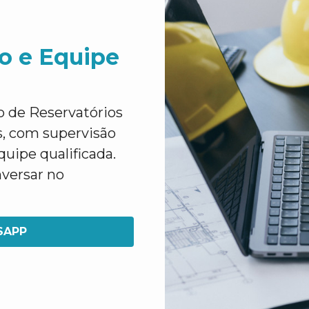
o e Equipe
 de Reservatórios
s, com supervisão
uipe qualificada.
nversar no
SAPP