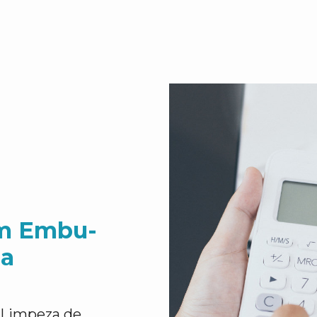
em Embu-
ga
e Limpeza de