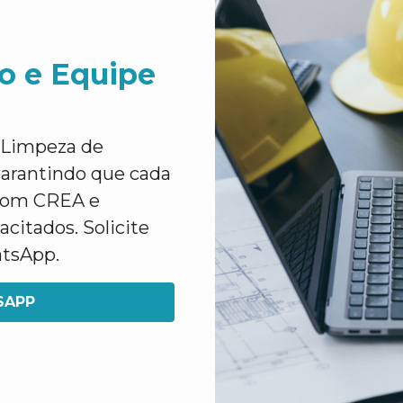
o e Equipe
e Limpeza de
arantindo que cada
 com CREA e
citados. Solicite
atsApp.
SAPP