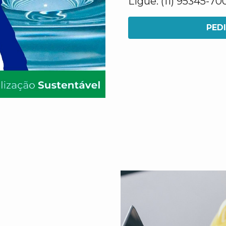
Ligue: (11) 95345-70
PED