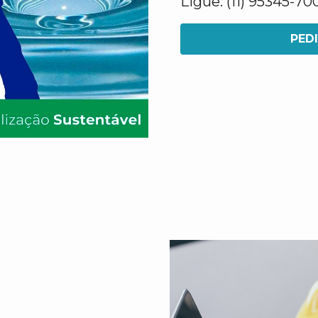
Ligue: (11) 95345-70
PED