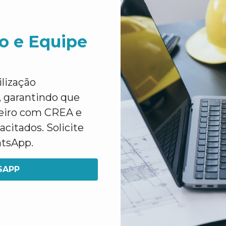
o e Equipe
lização
 garantindo que
heiro com CREA e
citados. Solicite
atsApp.
SAPP