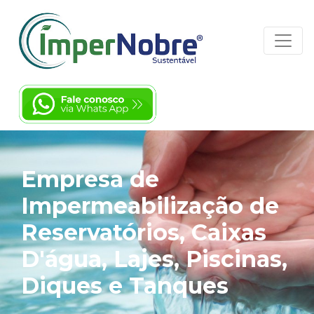
Empresa de
Impermeabilização de
Reservatórios, Caixas
D'água, Lajes, Piscinas,
Diques e Tanques