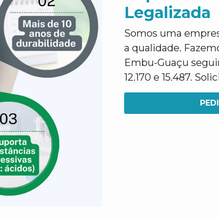
Legalizada
Somos uma empresa 
a qualidade. Faze
Embu-Guaçu segui
12.170 e 15.487. Sol
PED