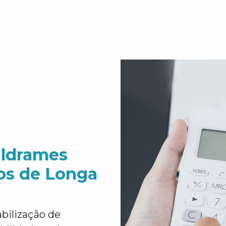
aldrames
os de Longa
ilização de