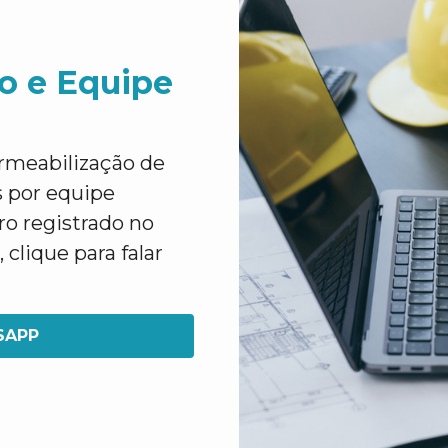
o e Equipe
rmeabilização de
 por equipe
o registrado no
lique para falar
SAPP