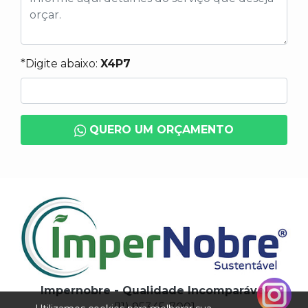
*Digite abaixo:
X4P7
QUERO UM ORÇAMENTO
Impernobre - Qualidade Incomparável
(11) 95345-7001