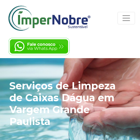
Serviços de Limpeza
de Caixas Dágua em
Vargem Grande
Paulista