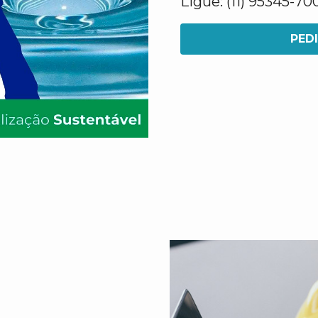
Ligue: (11) 95345-70
PED