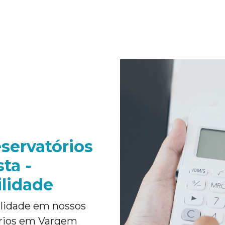
servatórios
ta -
ilidade
ilidade em nossos
órios em Vargem