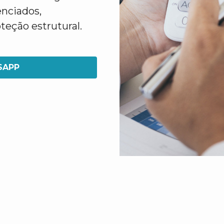
enciados,
teção estrutural.
SAPP