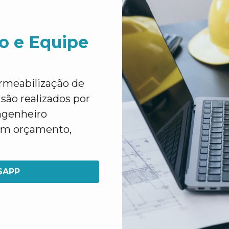
o e Equipe
rmeabilização de
ão realizados por
ngenheiro
 um orçamento,
SAPP