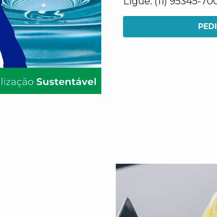
Ligue: (11) 95345-70
PED