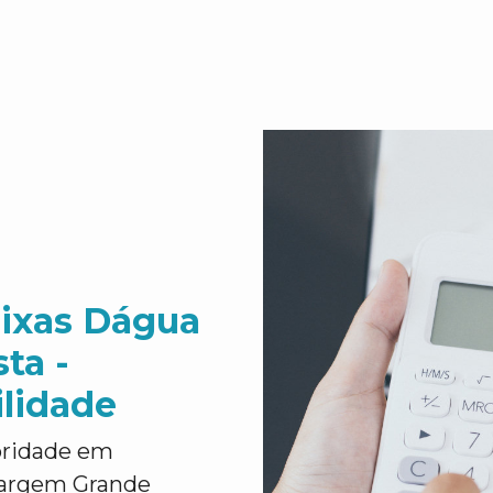
aixas Dágua
ta -
ilidade
ioridade em
Vargem Grande