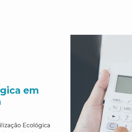
ógica em
a
lização Ecológica