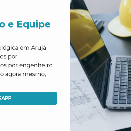
o e Equipe
ológica em Arujá
tos por
dos por engenheiro
to agora mesmo,
SAPP