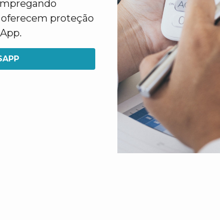
 empregando
e oferecem proteção
sApp.
SAPP