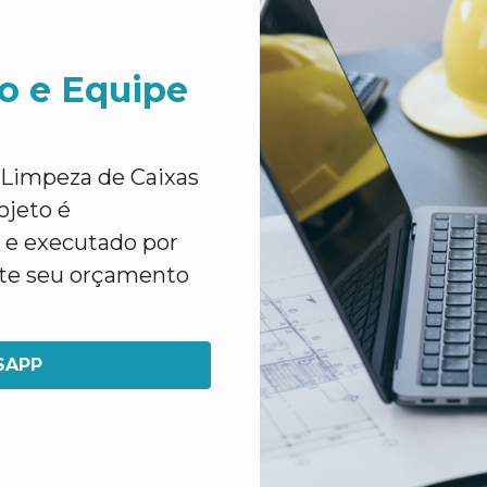
o e Equipe
 Limpeza de Caixas
ojeto é
 e executado por
cite seu orçamento
SAPP