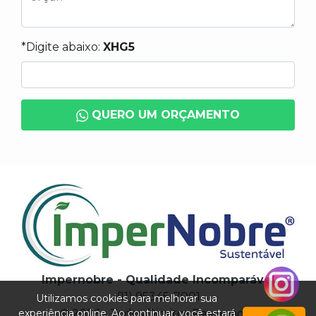
*Digite abaixo:
XHG5
QUERO UM ORÇAMENTO
Impernobre - Qualidade Incomparável
(11) 95345-7001
Utilizamos cookies para melhorar sua
experiência online. Ao continuar, você estará
© 2026 - Todos Direitos Reservados