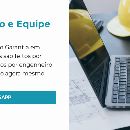
o e Equipe
m Garantia em
 são feitos por
dos por engenheiro
to agora mesmo,
SAPP