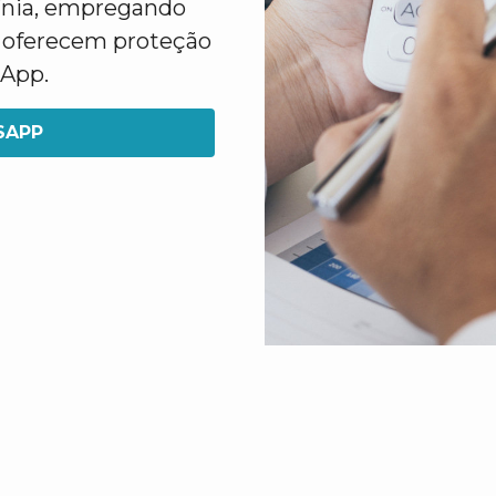
ínia, empregando
e oferecem proteção
sApp.
SAPP