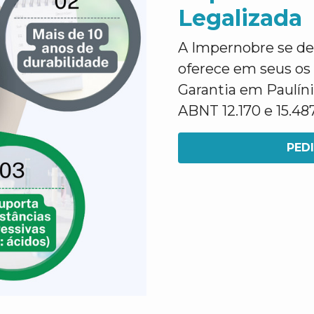
Legalizada
A Impernobre se des
oferece em seus os
Garantia em Paulín
ABNT 12.170 e 15.48
PED