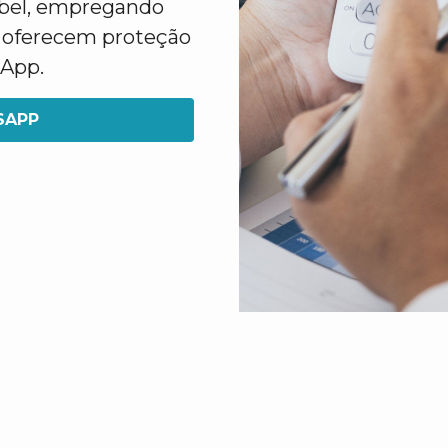
abel, empregando
e oferecem proteção
sApp.
SAPP