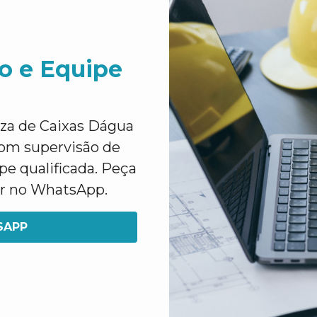
o e Equipe
za de Caixas Dágua
 com supervisão de
e qualificada. Peça
ar no WhatsApp.
SAPP