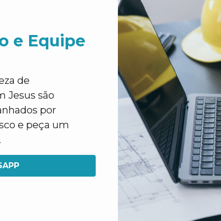
o e Equipe
eza de
m Jesus são
panhados por
osco e peça um
.
SAPP