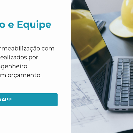
o e Equipe
ermeabilização com
ealizados por
ngenheiro
 um orçamento,
SAPP