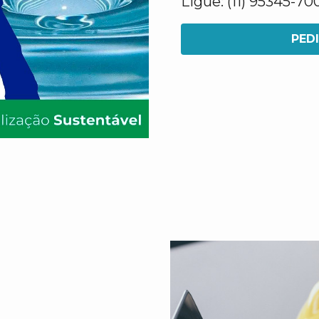
Ligue: (11) 95345-70
PED