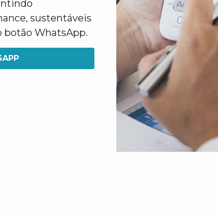
antindo
mance, sustentáveis
 no botão WhatsApp.
SAPP