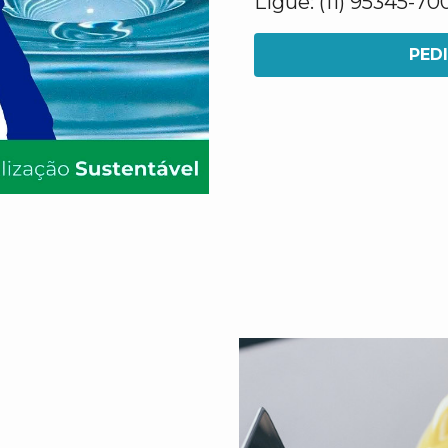
Ligue: (11) 95345-70
PED