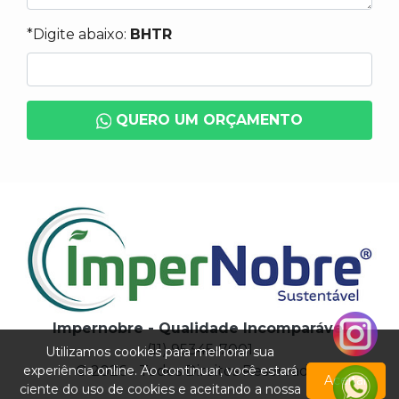
*Digite abaixo:
BHTR
QUERO UM ORÇAMENTO
Impernobre - Qualidade Incomparável
(11) 95345-7001
Utilizamos cookies para melhorar sua
experiência online. Ao continuar, você estará
© 2026 - Todos Direitos Reservados
Aceitar
ciente do uso de cookies e aceitando a nossa