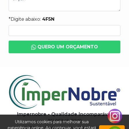
*Digite abaixo:
4F5N
QUERO UM ORÇAMENTO
Impernobre - Qualidade Incomparável
(11) 95345-7001
Utilizamos cookies para melhorar sua
experiência online. Ao continuar, você estará
© 2026 - Todos Direitos Reservados