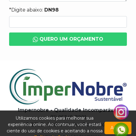
*Digite abaixo:
DN98
QUERO UM ORÇAMENTO
Impernobre - Qualidade Incomparável
(11) 95345-7001
Utilizamos cookies para melhorar sua
experiência online. Ao continuar, você estará
© 2026 - Todos Direitos Reservados
Aceitar
ciente do uso de cookies e aceitando a nossa