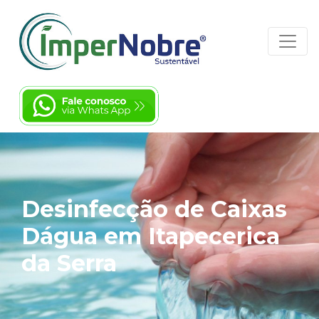
Desinfecção de Caixas
Dágua em Itapecerica
da Serra