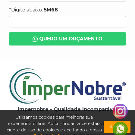
*Digite abaixo:
5M68
QUERO UM ORÇAMENTO
Impernobre - Qualidade Incomparável
(11) 95345-7001
Utilizamos cookies para melhorar sua
experiência online. Ao continuar, você estará
© 2026 - Todos Direitos Reservados
Aceitar
ciente do uso de cookies e aceitando a nossa