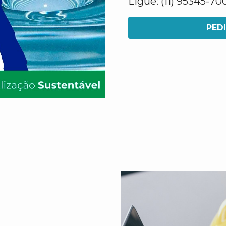
Ligue: (11) 95345-70
PED