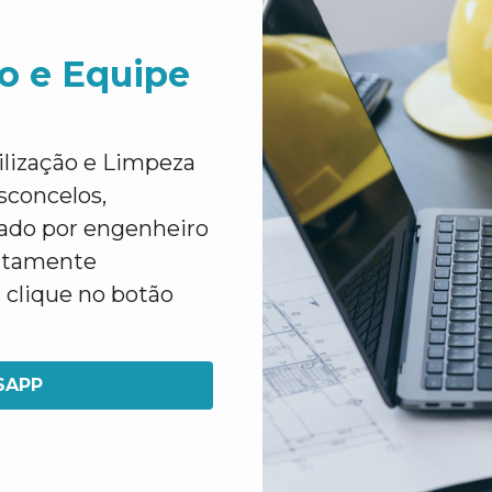
o e Equipe
lização e Limpeza
sconcelos,
nado por engenheiro
altamente
 clique no botão
SAPP