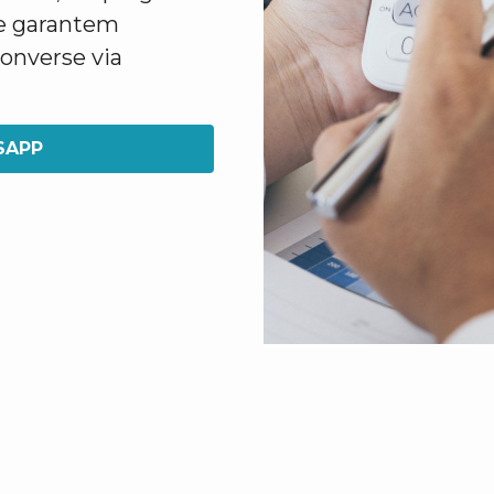
ue garantem
converse via
SAPP