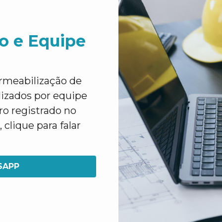
o e Equipe
rmeabilização de
lizados por equipe
o registrado no
lique para falar
SAPP