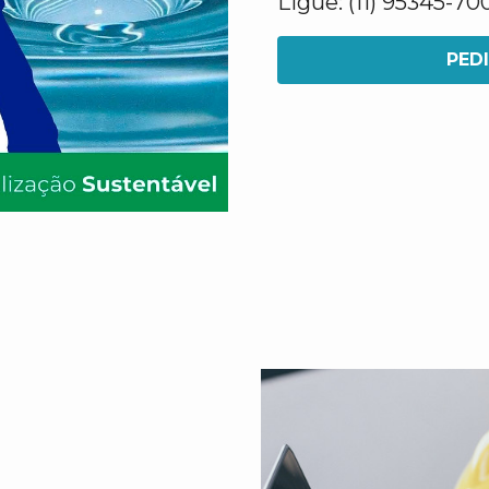
Ligue: (11) 95345-70
PED