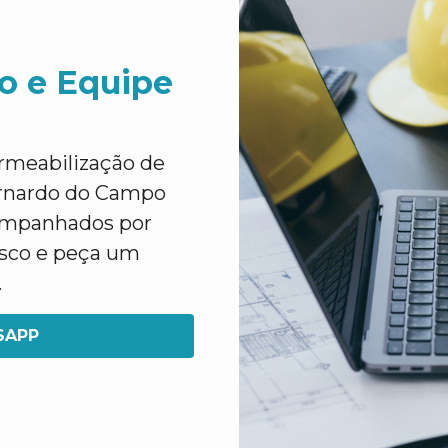
o e Equipe
rmeabilização de
ernardo do Campo
companhados por
osco e peça um
.
SAPP