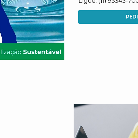
Ligue: (11) 95345-70
PED