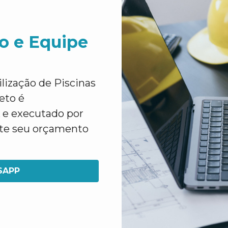
o e Equipe
ização de Piscinas
eto é
 e executado por
cite seu orçamento
SAPP