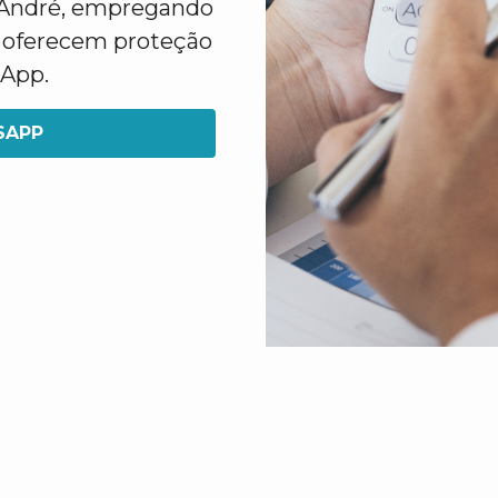
 André, empregando
e oferecem proteção
sApp.
SAPP