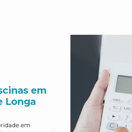
scinas em
de Longa
ioridade em