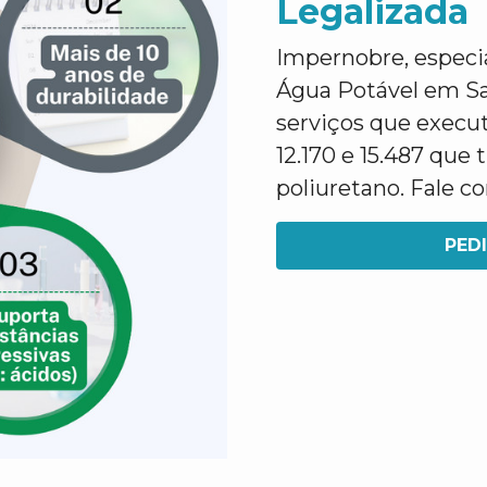
Legalizada
Impernobre, especi
Água Potável em Sa
serviços que execu
12.170 e 15.487 que
poliuretano. Fale 
PED