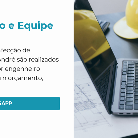
o e Equipe
nfecção de
ndré são realizados
or engenheiro
 um orçamento,
SAPP