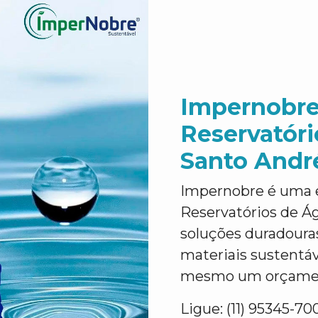
Impernobre
Reservatór
Santo Andr
Impernobre é uma 
Reservatórios de Á
soluções duradouras
materiais sustentáve
mesmo um orçament
Ligue: (11) 95345-70