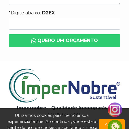
*Digite abaixo:
D2EX
QUERO UM ORÇAMENTO
Impernobre - Qualidade Incomparável
(11) 95345-7001
Utilizamos cookies para melhorar sua
experiência online. Ao continuar, você estará
© 2026 - Todos Direitos Reservados
Aceitar
ciente do uso de cookies e aceitando a nossa