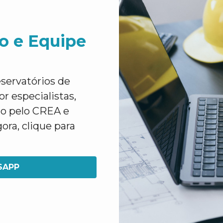
o e Equipe
servatórios de
r especialistas,
o pelo CREA e
ora, clique para
SAPP