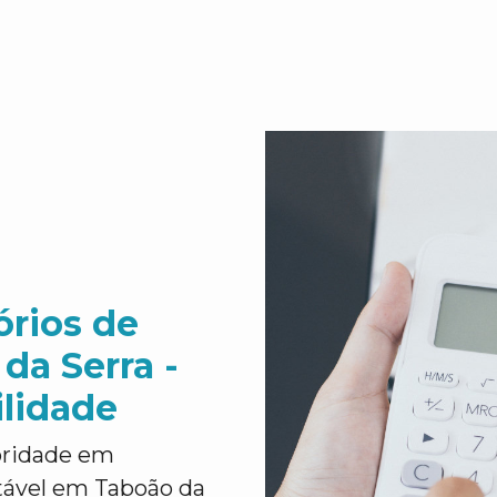
órios de
da Serra -
ilidade
ioridade em
tável em Taboão da