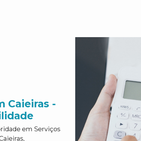
 Caieiras -
ilidade
oridade em Serviços
aieiras,