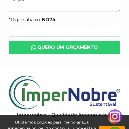
*Digite abaixo:
ND74
QUERO UM ORÇAMENTO
Impernobre - Qualidade Incomparável
(11) 95345-7001
Utilizamos cookies para melhorar sua
experiência online. Ao continuar, você estará
© 2026 - Todos Direitos Reservados