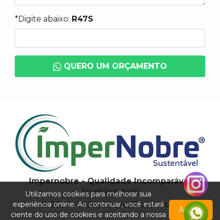
*Digite abaixo:
R47S
QUERO UM ORÇAMENTO
Impernobre - Qualidade Incomparável
(11) 95345-7001
Utilizamos cookies para melhorar sua
experiência online. Ao continuar, você estará
© 2026 - Todos Direitos Reservados
Aceitar
ciente do uso de cookies e aceitando a nossa