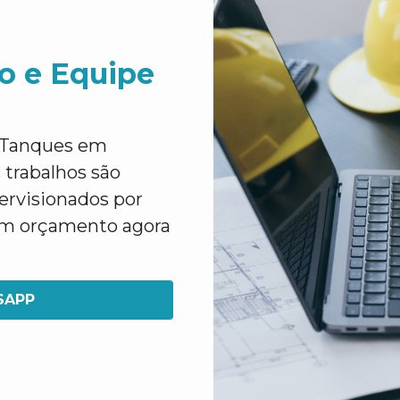
o e Equipe
e Tanques em
 trabalhos são
pervisionados por
 um orçamento agora
SAPP