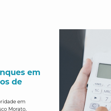
anques em
ços de
ioridade em
co Morato,