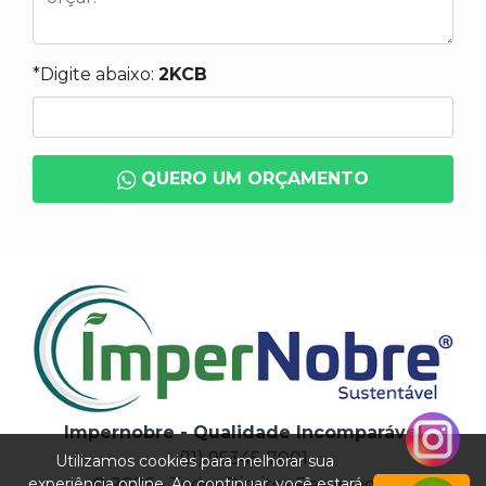
*Digite abaixo:
2KCB
QUERO UM ORÇAMENTO
Impernobre - Qualidade Incomparável
(11) 95345-7001
Utilizamos cookies para melhorar sua
experiência online. Ao continuar, você estará
© 2026 - Todos Direitos Reservados