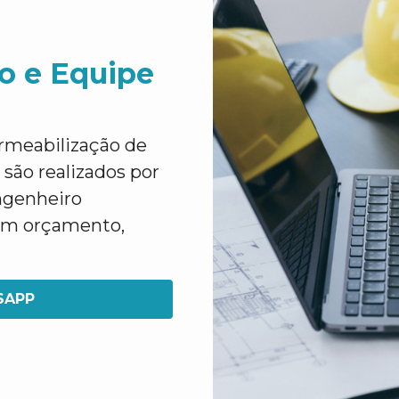
o e Equipe
rmeabilização de
são realizados por
ngenheiro
 um orçamento,
SAPP