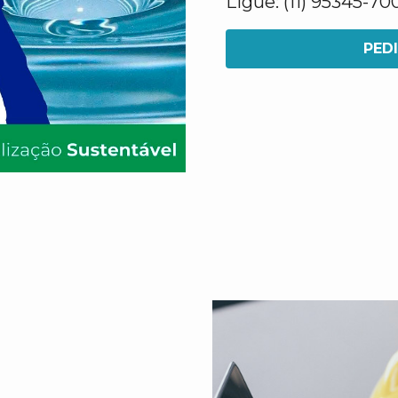
Ligue: (11) 95345-70
PED