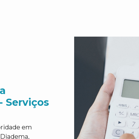
a
- Serviços
ioridade em
m Diadema,