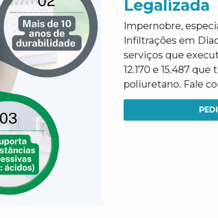
Legalizada
Impernobre, especi
Infiltrações em Dia
serviços que execu
12.170 e 15.487 que
poliuretano. Fale 
PED